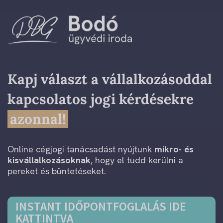
Skip
to
content
Kapj választ a vállalkozásoddal
kapcsolatos jogi kérdésekre
azonnal!
Online cégjogi tanácsadást nyújtunk
mikro- és
kisvállalkozásoknak
, hogy el tudd kerülni a
pereket és büntetéseket.
INSTANT IDŐPONTFOGLALÁS IDE
KATTINTVA