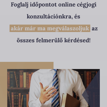
Foglalj időpontot online cégjogi
konzultációnkra, és
akár már ma megválaszoljuk
az
összes felmerülő kérdésed!