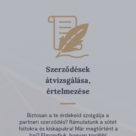
Szerződések
átvizsgálása,
értelmezése
Biztosan a te érdekeid szolgálja a
partneri szerződés? Rámutatunk a sötét
foltokra és kiskapukra! Már megtörtént a
baj? Elmondjuk, hogyan tovább!