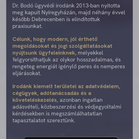
Dr. Bodó ügyvédi irodánk 2013-ban nyitotta
meg kapuit Nyíregyházán, majd néhány évvel
később Debrecenben is elindítottuk
praxisunkat.
Célunk, hogy modern, jól érthető
megoldásokat és jogi szolgáltatásokat
nyújtsunk ügyfeleinknek,
melyekkel
felgyorsíthatjuk az olykor hosszadalmas, és
rengeteg energiát igénylő peres és nemperes
eljárásokat.
Irodánk kiemelt területei az adatvédelem,
cégügyek, adótanácsadás és a
követeléskezelés,
azonban ingatlan
adásvételi, közbeszerzési és védjegyoltalmi
kérdésekben is megszámlálhatatlan
tapasztalatot szereztünk.