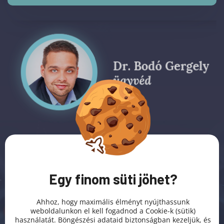
Egy finom süti jöhet?
Ahhoz, hogy maximális élményt nyújthassunk
weboldalunkon el kell fogadnod a Cookie-k (sütik)
használatát. Böngészési adataid biztonságban kezeljük, és