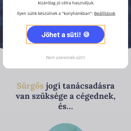
kizárólag jó célra használjuk.
Ilyen sütik készülnek a "konyhánkban":
Beállítások
Jöhet a süti!
Nem szeretnék sütit
Sürgős
jogi tanácsadásra
van szüksége a cégednek,
és…