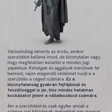
Valószínűleg ismerős az érzés, amikor
szerződést kellene írnod, de bizonytalan vagy,
hogy megfelelően kezeltél-e minden jogi
aspektust. Kétségek és aggályok merülnek fel
benned, vajon elegendő védelmet nyújt-e a
szerződés a céged számára.
Ez a
bizonytalanság gyakran fejfájással és
feszültséggel is jár, hisz mindez hatalmas
kockázatot jelent a vállalkozásod számára.
Ám a szerződésírás csak egyike annak a
számos jogi kihívásnak, melyekkel egy magyar