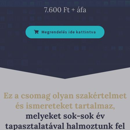
7.600 Ft + áfa
Megrendelés ide kattintva
Ez a csomag olyan szakértelmet
és ismereteket tartalmaz,
melyeket sok-sok év
tapasztalatával halmoztunk fel