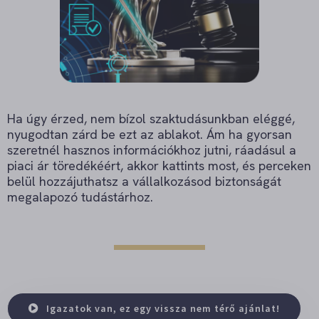
Ha úgy érzed, nem bízol szaktudásunkban eléggé,
nyugodtan zárd be ezt az ablakot. Ám ha gyorsan
szeretnél hasznos információkhoz jutni, ráadásul a
piaci ár töredékéért, akkor kattints most, és perceken
belül hozzájuthatsz a vállalkozásod biztonságát
megalapozó tudástárhoz.
Igazatok van, ez egy vissza nem térő ajánlat!