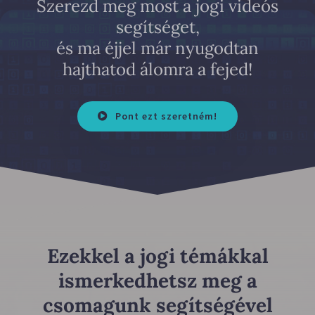
Szerezd meg most a jogi videós
segítséget,
és ma éjjel már nyugodtan
hajthatod álomra a fejed!
Pont ezt szeretném!
Ezekkel a jogi témákkal
ismerkedhetsz meg a
csomagunk segítségével