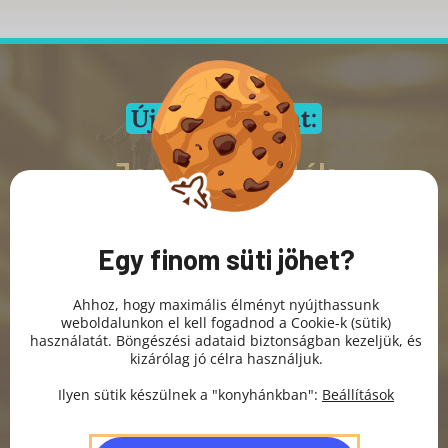
Új videósorozat:
Jogi tudnivalók
kisvállalkozóknak
Egy finom süti jöhet?
Az
egyetlen magyar
jogi tájékoztató csomag,
amelyből választ kapsz a céged érintő jogi
kérdésekre.
Ahhoz, hogy maximális élményt nyújthassunk
weboldalunkon el kell fogadnod a Cookie-k (sütik)
használatát. Böngészési adataid biztonságban kezeljük, és
kizárólag jó célra használjuk.
Ilyen sütik készülnek a "konyhánkban":
Beállítások