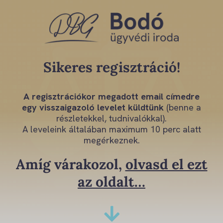
Skip
to
content
Sikeres regisztráció!
A regisztrációkor megadott email címedre
egy visszaigazoló levelet küldtünk
(benne a
részletekkel, tudnivalókkal).
A leveleink általában maximum 10 perc alatt
megérkeznek.
Amíg várakozol,
olvasd el ezt
az oldalt…