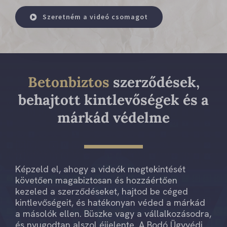
Szeretném a videó csomagot
Betonbiztos
szerződések,
behajtott kintlevőségek és a
márkád védelme
Képzeld el, ahogy a videók megtekintését
követően magabiztosan és hozzáértően
kezeled a szerződéseket, hajtod be céged
kintlevőségeit, és hatékonyan véded a márkád
a másolók ellen. Büszke vagy a vállalkozásodra,
és nyugodtan alszol éjjelente. A Bodó Ügyvédi