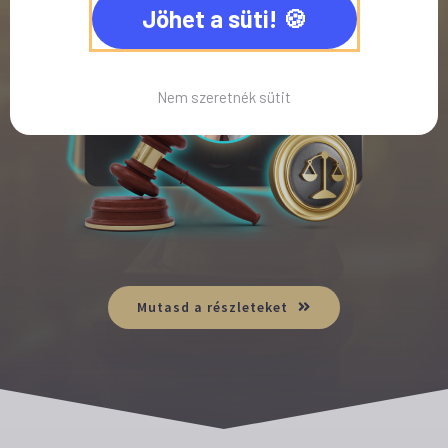
Jöhet a süti!
Nem szeretnék sütit
Mutasd a részleteket