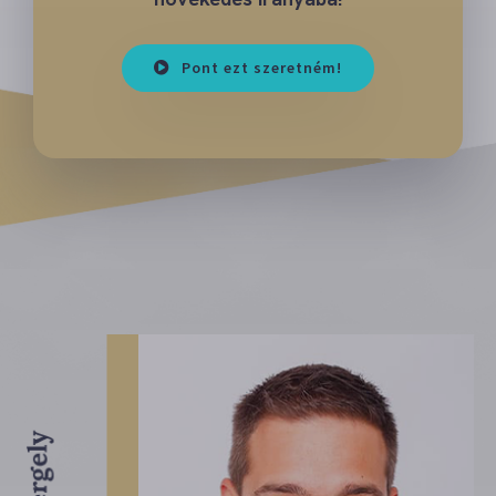
Pont ezt szeretném!