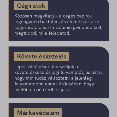
Cégiratok
Közösen megvitatjuk a céges papírok
legnagyobb buktatóit, és elemezzük a te
céges irataid is. Ha valamin javítanod kell,
megtudod, mi a feladatod.
Követeléskezelés
Lépésről-lépésre átbeszéljük a
követeléskezelés jogi folyamatát, és azt is,
hogy min tudsz változtatni a jelenlegi
folyamatodon annak érdekében, hogy
mielőbb a pénzedhez juss.
Márkavédelem