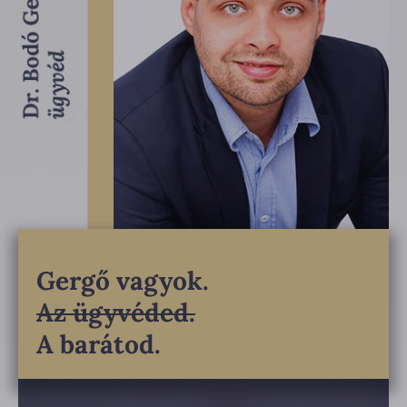
Gergő vagyok.
Az ügyvéded.
A barátod.