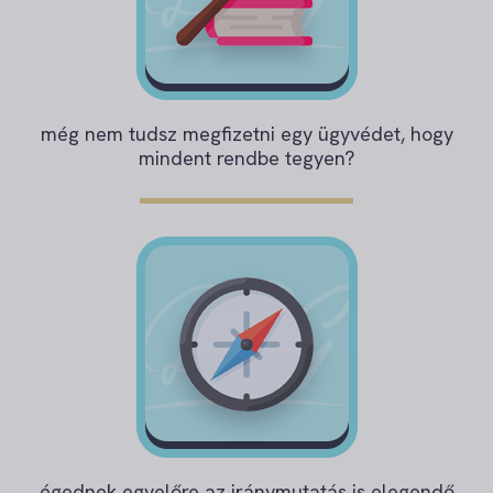
még nem tudsz megfizetni egy ügyvédet, hogy
mindent rendbe tegyen?
égednek egyelőre az iránymutatás is elegendő