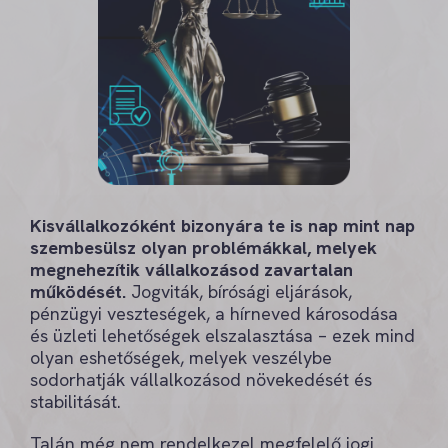
Kisvállalkozóként bizonyára te is nap mint nap
szembesülsz olyan problémákkal, melyek
megnehezítik vállalkozásod zavartalan
működését.
Jogviták, bírósági eljárások,
pénzügyi veszteségek, a hírneved károsodása
és üzleti lehetőségek elszalasztása – ezek mind
olyan eshetőségek, melyek veszélybe
sodorhatják vállalkozásod növekedését és
stabilitását.
Talán még nem rendelkezel megfelelő jogi