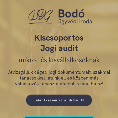
Skip
to
content
Kiscsoportos
Jogi audit
mikro- és kisvállalkozóknak
Átvizsgáljuk céged jogi dokumentumait, szakmai
tanácsokkal látunk el, és közben más
vállalkozók tapasztalataiból is tanulhatsz!
Jelentkezem az auditra