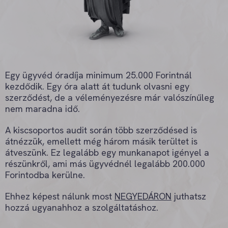
Egy ügyvéd óradíja minimum 25.000 Forintnál
kezdődik. Egy óra alatt át tudunk olvasni egy
szerződést, de a véleményezésre már valószínűleg
nem maradna idő.
A kiscsoportos audit során több szerződésed is
átnézzük, emellett még három másik terültet is
átveszünk. Ez legalább egy munkanapot igényel a
részünkről, ami más ügyvédnél legalább 200.000
Forintodba kerülne.
Ehhez képest nálunk most
NEGYEDÁRON
juthatsz
hozzá ugyanahhoz a szolgáltatáshoz.