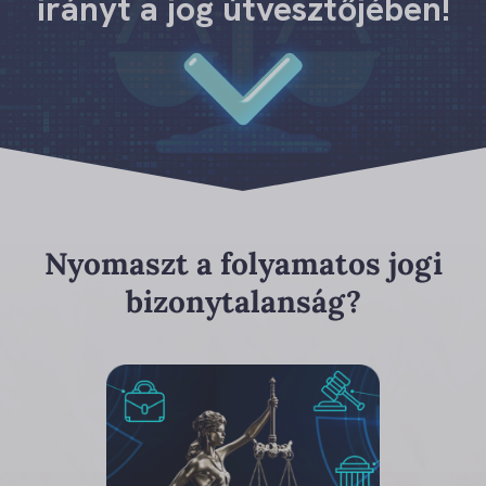
irányt a jog útvesztőjében!
Nyomaszt a folyamatos jogi
bizonytalanság?