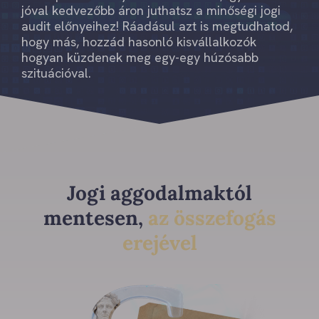
jóval kedvezőbb áron juthatsz a minőségi jogi
audit előnyeihez! Ráadásul azt is megtudhatod,
hogy más, hozzád hasonló kisvállalkozók
hogyan küzdenek meg egy-egy húzósabb
szituációval.
Jogi aggodalmaktól
mentesen,
az összefogás
erejével